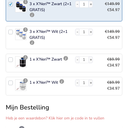
1
3 x X’Neri™ Zwart (2+1
€
149.99
GRATIS)
€
54.97
1
3 x X’Neri™ Wit (2+1
€
149.99
GRATIS)
€
54.97
1
1 x X’Neri™ Zwart
€
69.99
€
34.97
1
1 x X’Neri™ Wit
€
69.99
€
34.97
Mijn Bestelling
Heb je een waardebon? Klik hier om je code in te vullen