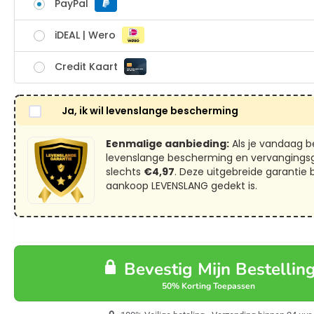
PayPal
iDEAL | Wero
Credit Kaart
Ja, ik wil levenslange bescherming
Eenmalige aanbieding:
Als je vandaag bes
levenslange bescherming en vervangingsg
slechts
€4,97
. Deze uitgebreide garantie 
aankoop LEVENSLANG gedekt is.
Bevestig Mijn Bestellin