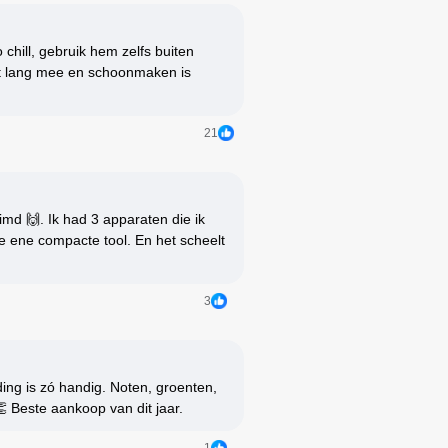
chill, gebruik hem zelfs buiten
aat lang mee en schoonmaken is
21
imd 🙌. Ik had 3 apparaten die ik
ze ene compacte tool. En het scheelt
3
ding is zó handig. Noten, groenten,
👏 Beste aankoop van dit jaar.
1