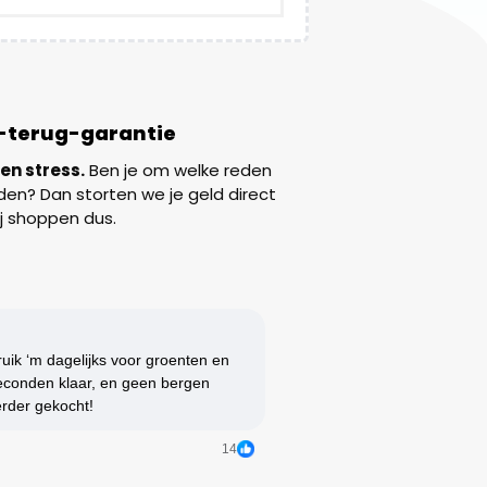
-terug-garantie​
en stress.
Ben je om welke reden
den? Dan storten we je geld direct
rij shoppen dus.
bruik ‘m dagelijks voor groenten en
 seconden klaar, en geen bergen
erder gekocht!
14