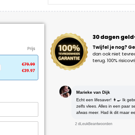
30 dagen geld
Twijfel je nog? Ge
Prijs
dan ook niet tevre
terug. 100% risicov
€
79.99
€
39.97
Marieke van Dijk
Echt een lifesaver! 👩‍🍳 Ik ge
zelfs vlees. Alles in een paar
afwas meer. Had ik dit maar e
2 d
Leuk
Beantwoorden