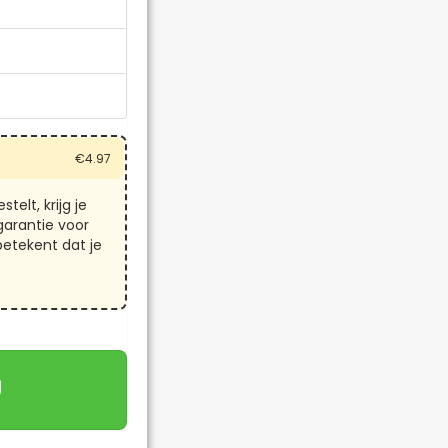
€
4.97
telt, krijg je
arantie voor
betekent dat je
g