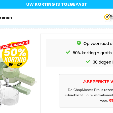
UW KORTING IS TOEGEPAST
ekenen
Op voorraad e
50% korting + gratis
30 dagen 
⚠
BEPERKTE 
De ChopMaster Pro is razend
uitverkocht. Jouw winkelmandje
voor:
09