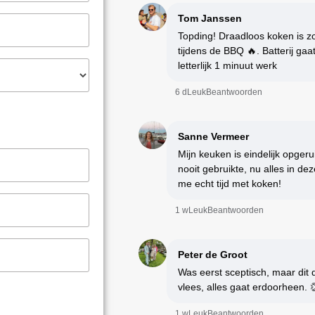
Tom Janssen
Topding! Draadloos koken is zo 
tijdens de BBQ 🔥. Batterij g
letterlijk 1 minuut werk
6 d
Leuk
Beantwoorden
Sanne Vermeer
Mijn keuken is eindelijk opgeru
nooit gebruikte, nu alles in de
me echt tijd met koken!
1 w
Leuk
Beantwoorden
Peter de Groot
Was eerst sceptisch, maar dit 
vlees, alles gaat erdoorheen. 
1 w
Leuk
Beantwoorden