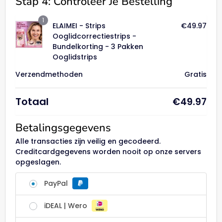
Stap 4: Controleer Je Bestelling
1
ELAIMEI - Strips
€
49.97
Ooglidcorrectiestrips -
Bundelkorting - 3 Pakken
Ooglidstrips
Verzendmethoden
Gratis
Totaal
€
49.97
Betalingsgegevens
Alle transacties zijn veilig en gecodeerd.
Creditcardgegevens worden nooit op onze servers
opgeslagen.
PayPal
iDEAL | Wero