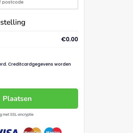
of postcode
stelling
€
0.00
deerd. Creditcardgegevens worden
g Plaatsen
ng met SSL-encryptie