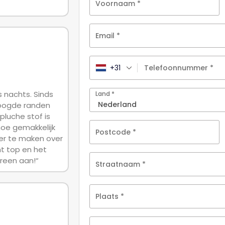
Voornaam
*
Email
*
+31
Telefoonnummer
*
s nachts. Sinds
Land
*
hoogde randen
luche stof is
 hoe gemakkelijk
Postcode
*
er te maken over
ht top en het
ereen aan!“
Straatnaam
*
Plaats
*