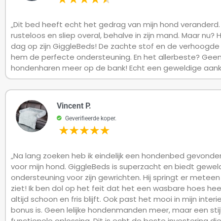
„Dit bed heeft echt het gedrag van mijn hond veranderd. H
rusteloos en sliep overal, behalve in zijn mand. Maar nu? Hi
dag op zijn GiggleBeds! De zachte stof en de verhoogd
hem de perfecte ondersteuning. En het allerbeste? Geen
hondenharen meer op de bank! Echt een geweldige aank
Vincent P.
Geverifieerde koper.
„Na lang zoeken heb ik eindelijk een hondenbed gevonden
voor mijn hond. GiggleBeds is superzacht en biedt gewel
ondersteuning voor zijn gewrichten. Hij springt er meteen 
ziet! Ik ben dol op het feit dat het een wasbare hoes he
altijd schoon en fris blijft. Ook past het mooi in mijn interi
bonus is. Geen lelijke hondenmanden meer, maar een stijl
functionele oplossing. Dit is echt de beste investering die