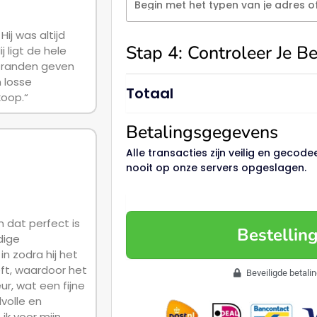
Begin met het typen van je adres 
ij was altijd
Stap 4: Controleer Je Be
j ligt de hele
e randen geven
 losse
Totaal
oop.“
Betalingsgegevens
Alle transacties zijn veilig en geco
nooit op onze servers opgeslagen.
 dat perfect is
Bestellin
dige
in zodra hij het
eft, waardoor het
Beveiligde betali
eur, wat een fijne
volle en
 ik voor mijn