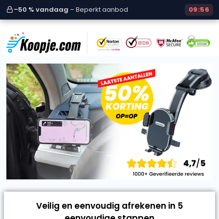
–50 % vandaag
– Beperkt aanbod
09
:
56
Veilig en eenvoudig afrekenen in 5
eenvoudige stappen