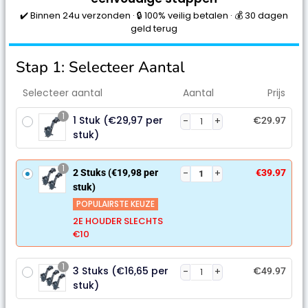
✔️ Binnen 24u verzonden · 🔒 100% veilig betalen · 💰 30 dagen
geld terug
Stap 1: Selecteer Aantal
Selecteer aantal
Aantal
Prijs
1
1 Stuk (€29,97 per
€
29.97
stuk)
1
2 Stuks (€19,98 per
€
39.97
stuk)
POPULAIRSTE KEUZE
2E HOUDER SLECHTS
€10
1
3 Stuks (€16,65 per
€
49.97
stuk)