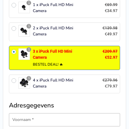
1
1 x iPuck Full HD Mini
€
69.99
Camera
€
34.97
1
2 x iPuck Full HD Mini
€
139.98
Camera
€
49.97
1
3 x iPuck Full HD Mini
€
209.97
Camera
€
52.97
BESTEL DEAL! 🔥
1
4 x iPuck Full HD Mini
€
279.96
Camera
€
79.97
Adresgegevens
Voornaam
*