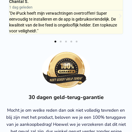
Chantal S.
Ma
1 dag geleden
1 d
e
"De iPuck heeft mijn verwachtingen overtroffen! Super
"Ab
eenvoudig te installeren en de app is gebruiksvriendelijk. De
on
e
kwaliteit van de live feed is ongelooflijk helder. Een topkeuze
fan
voor veiligheid!."
bev
30 dagen geld-terug-garantie
Mocht je om welke reden dan ook niet volledig tevreden en
blij zijn met het product, beloven we je een 100% teruggave
van je aankoopbedrag! Hoewel we je verzekeren dat dit niet
het geval zal zijn, dus winkel gerust verder zonder enige