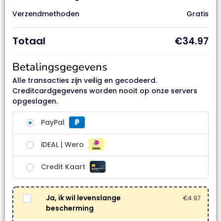
Verzendmethoden
Gratis
Totaal
€
34.97
Betalingsgegevens
Alle transacties zijn veilig en gecodeerd.
Creditcardgegevens worden nooit op onze servers
opgeslagen.
PayPal
iDEAL | Wero
Credit Kaart
Ja, ik wil levenslange
€
4.97
bescherming