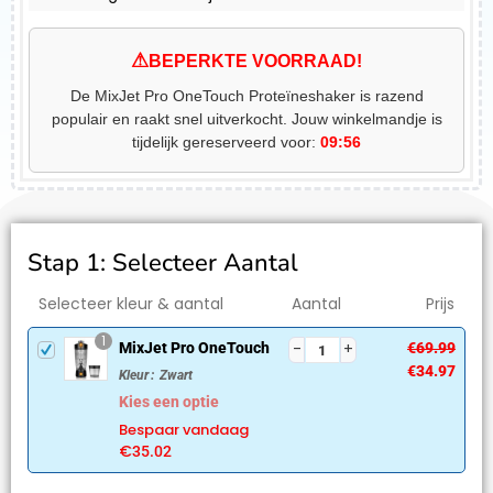
⚠
BEPERKTE VOORRAAD!
De MixJet Pro OneTouch Proteïneshaker is razend
populair en raakt snel uitverkocht. Jouw winkelmandje is
tijdelijk gereserveerd voor:
09:55
Stap 1: Selecteer Aantal
Selecteer kleur & aantal
Aantal
Prijs
1
MixJet Pro OneTouch
€
69.99
€
34.97
Kleur
:
Zwart
Kies een optie
Bespaar vandaag
€
35.02