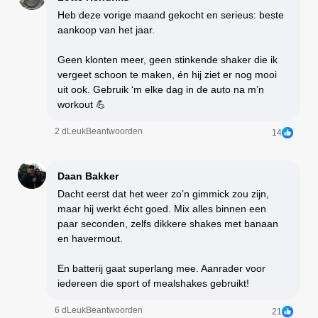
Heb deze vorige maand gekocht en serieus: beste
aankoop van het jaar.
Geen klonten meer, geen stinkende shaker die ik
vergeet schoon te maken, én hij ziet er nog mooi
uit ook. Gebruik ‘m elke dag in de auto na m’n
workout 💪
2 d
Leuk
Beantwoorden
14
Daan Bakker
Dacht eerst dat het weer zo’n gimmick zou zijn,
maar hij werkt écht goed. Mix alles binnen een
paar seconden, zelfs dikkere shakes met banaan
en havermout.
En batterij gaat superlang mee. Aanrader voor
iedereen die sport of mealshakes gebruikt!
6 d
Leuk
Beantwoorden
21