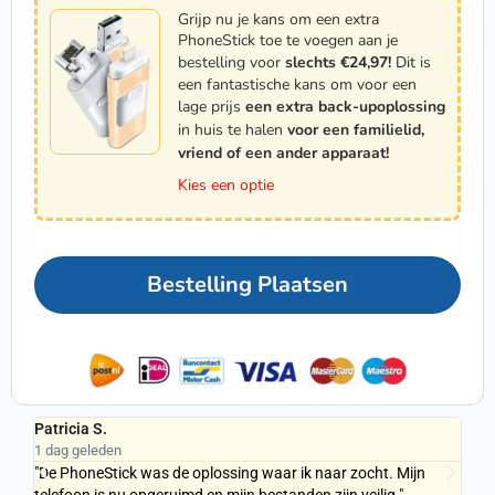
Grijp nu je kans om een extra
PhoneStick toe te voegen aan je
bestelling voor
slechts €24,97!
Dit is
een fantastische kans om voor een
lage prijs
een extra back-upoplossing
in huis te halen
voor een familielid,
vriend of een ander apparaat!
Kies een optie
Bestelling Plaatsen
Patricia S.
St
1 dag geleden
1 d
"De PhoneStick was de oplossing waar ik naar zocht. Mijn
"Ik