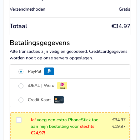
Verzendmethoden
Gratis
Totaal
€
34.97
Betalingsgegevens
Alle transacties zijn veilig en gecodeerd. Creditcardgegevens
worden nooit op onze servers opgeslagen.
PayPal
iDEAL | Wero
Credit Kaart
Ja!
voeg een extra PhoneStick toe
€
34.97
aan mijn bestelling voor
slechts
€
19.97
€24,97!