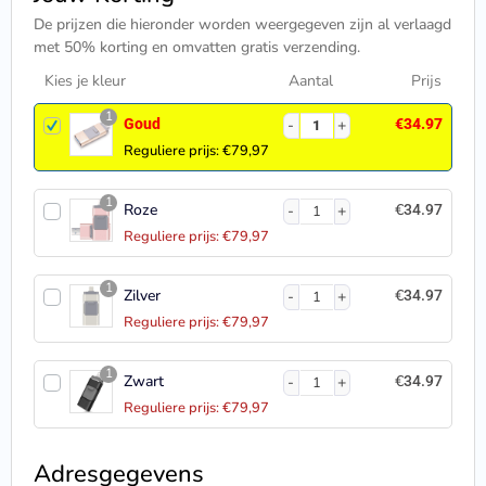
De prijzen die hieronder worden weergegeven zijn al verlaagd
met 50% korting en omvatten gratis verzending.
Kies je kleur
Aantal
Prijs
1
Goud
€
34.97
Reguliere prijs: €79,97
1
Roze
€
34.97
Reguliere prijs: €79,97
1
Zilver
€
34.97
Reguliere prijs: €79,97
1
Zwart
€
34.97
Reguliere prijs: €79,97
Adresgegevens