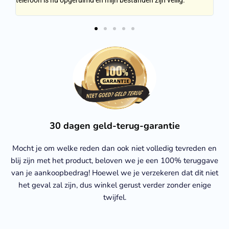
telefoon is nu opgeruimd en mijn bestanden zijn veilig."
Noo
mo
30 dagen geld-terug-garantie
Mocht je om welke reden dan ook niet volledig tevreden en
blij zijn met het product, beloven we je een 100% teruggave
van je aankoopbedrag! Hoewel we je verzekeren dat dit niet
het geval zal zijn, dus winkel gerust verder zonder enige
twijfel.