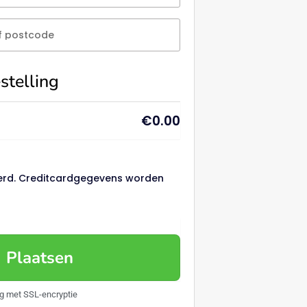
of postcode
stelling
€
0.00
deerd. Creditcardgegevens worden
g Plaatsen
ng met SSL-encryptie