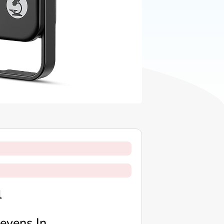
l
evens In