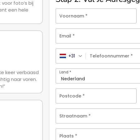
 voor foto’s bij
ent een hele
Voornaam
*
Email
*
+31
Telefoonnummer
*
lke keer verbaasd
Land
*
htig naar voren.
n!”
Postcode
*
Straatnaam
*
Plaats
*