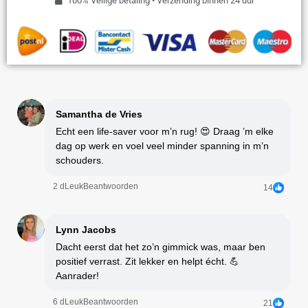
100% Veilige betaling • Verzending binnen 24 uur
Samantha de Vries
Echt een life-saver voor m’n rug! 😍 Draag ’m elke
dag op werk en voel veel minder spanning in m’n
schouders.
2 d
Leuk
Beantwoorden
14
Lynn Jacobs
Dacht eerst dat het zo’n gimmick was, maar ben
positief verrast. Zit lekker en helpt écht. 💪
Aanrader!
6 d
Leuk
Beantwoorden
21