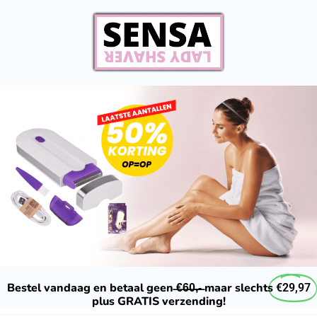
Bestel vandaag en betaal geen ̶€̶6̶0̶,̶-̶ maar slechts
€29,97
plus GRATIS verzending!