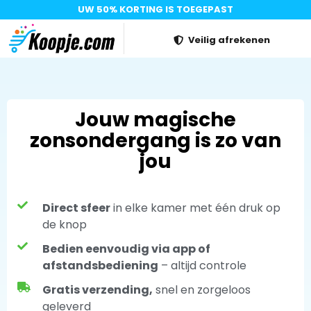
UW 50% KORTING IS TOEGEPAST
Veilig afrekenen
Jouw magische
zonsondergang is zo van
jou
Direct sfeer
in elke kamer met één druk op
de knop
Bedien eenvoudig via app of
afstandsbediening
– altijd controle
Gratis verzending,
snel en zorgeloos
geleverd