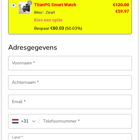
1
TitanPG Smart Watch
€
120.00
€
59.97
Kleur
:
Zwart
Kies een optie
€
Bespaar
60.03
(50.03%)
Adresgegevens
Voornaam
*
Achternaam
*
Email
*
+31
Telefoonnummer
*
Land
*