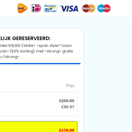
ELIJK GERESERVEERD:
ike>59,99</strike> <span style="color:
n> (50% korting) met <strong> gratis
.</strong>
Prijs
€
299.99
€
99.97
€
179.99