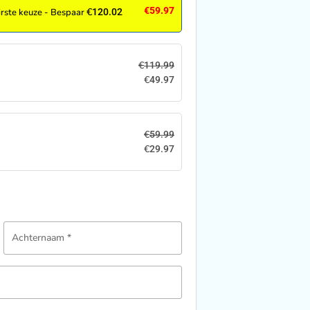
€
59.97
€
irste keuze - Bespaar
120.02
€
119.99
€
49.97
€
59.99
€
29.97
Achternaam
*