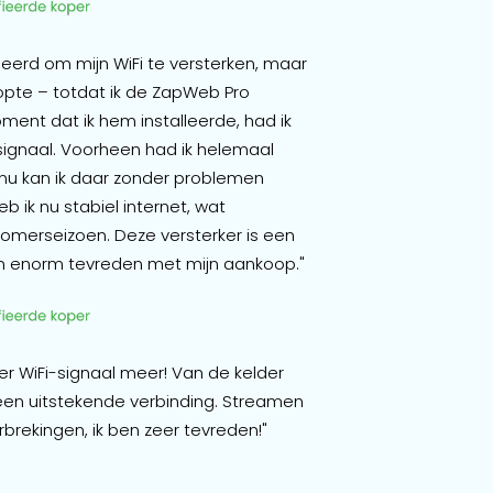
beerd om mijn WiFi te versterken, maar
oopte – totdat ik de ZapWeb Pro
ent dat ik hem installeerde, had ik
 signaal. Voorheen had ik helemaal
 nu kan ik daar zonder problemen
eb ik nu stabiel internet, wat
 zomerseizoen. Deze versterker is een
ben enorm tevreden met mijn aankoop."
r WiFi-signaal meer! Van de kelder
 een uitstekende verbinding. Streamen
rekingen, ik ben zeer tevreden!"