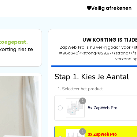
🛡️Veilig afrekenen
UW KORTING IS TIJD
 toegepast.
ZapWeb Pro is nu verkrijgbaar voor <str
orting niet te
#98c646"><strong>€29,97</strong></spa
verzending
Stap 1. Kies Je Aantal
1. Selecteer het product
1
5x ZapWeb Pro
1
3x ZapWeb Pro