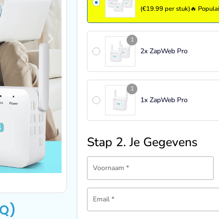
(€19.99 per stuk)🔥 Popula
1
2x ZapWeb Pro
1
1x ZapWeb Pro
Stap 2. Je Gegevens
Voornaam
*
Email
*
AQ)