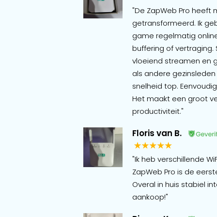
"De ZapWeb Pro heeft mi
getransformeerd. Ik ge
game regelmatig online,
buffering of vertraging. 
vloeiend streamen en g
als andere gezinsleden 
snelheid top. Eenvoudig 
Het maakt een groot ve
productiviteit."
Floris van B.
"Ik heb verschillende W
ZapWeb Pro is de eerste
Overal in huis stabiel int
aankoop!"