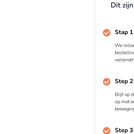
Dit zij
Stap 1
We rolle
bestellin
verzendi
Step 2
Blijf op 
op met ee
beweging
Step 3