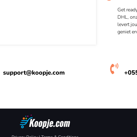
Get read
DHL, onze
levert jo
geniet er
support@koopje.com
+05