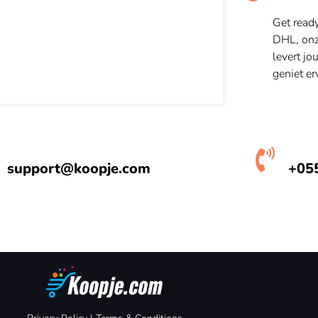
Get read
DHL, onze
levert jo
geniet er
support@koopje.com
+05