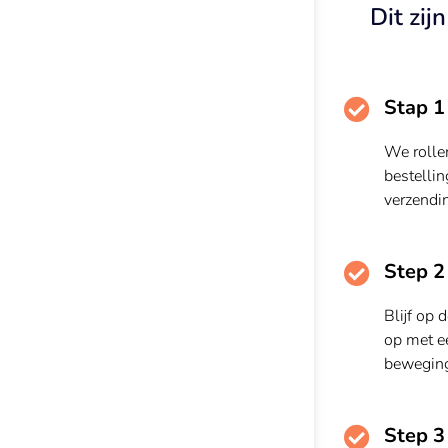
Dit zij
Stap 1
We rolle
bestellin
verzendi
Step 2
Blijf op 
op met ee
beweging
Step 3