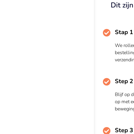
Dit zij
Stap 1
We rolle
bestellin
verzendi
Step 2
Blijf op 
op met ee
beweging
Step 3