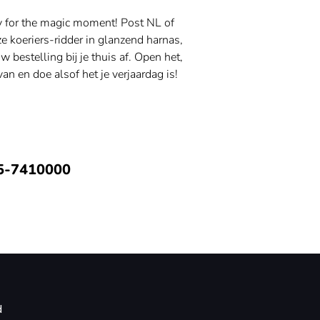
y for the magic moment! Post NL of
 koeriers-ridder in glanzend harnas,
uw bestelling bij je thuis af. Open het,
van en doe alsof het je verjaardag is!
5-7410000
d