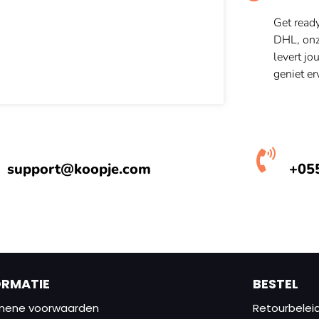
Get read
DHL, onze
levert jo
geniet er
support@koopje.com
+05
ORMATIE
BESTEL
mene voorwaarden
Retourbelei