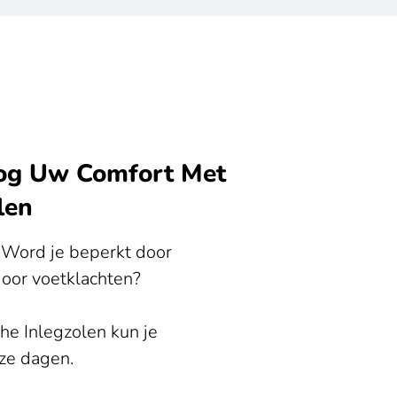
oog Uw Comfort Met
len
? Word je beperkt door
door voetklachten?
e Inlegzolen kun je
oze dagen.