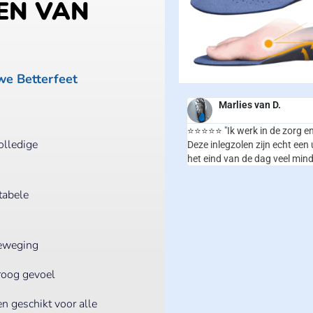
EN VAN
we Betterfeet
Marlies van D.
⭐⭐⭐⭐⭐ "Ik werk in de zorg en
olledige
Deze inlegzolen zijn echt een
het eind van de dag veel min
tabele
beweging
droog gevoel
n geschikt voor alle