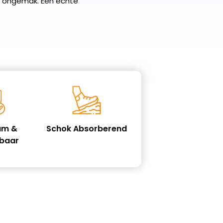
 ongemak. Een echte
am &
Schok Absorberend
kbaar