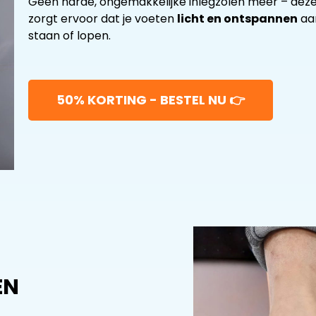
Geen harde, ongemakkelijke inlegzolen meer – dez
zorgt ervoor dat je voeten
licht en ontspannen
aan
staan of lopen.
50% KORTING - BESTEL NU 👉
EN