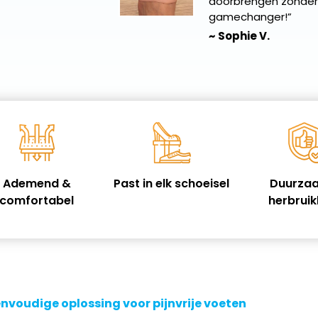
doorbrengen zonder
gamechanger!”
~ Sophie V.
Ademend &
Past in elk schoeisel
Duurza
comfortabel
herbrui
nvoudige oplossing voor pijnvrije voeten