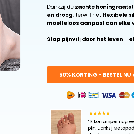
Dankzij de
zachte honingraatst
en droog
, terwijl het
flexibele s
moeiteloos aanpast aan elke
Stap pijnvrij door het leven – 
50% KORTING - BESTEL NU 
“Ik kon amper nog e
pijn. Dankzij Metapa