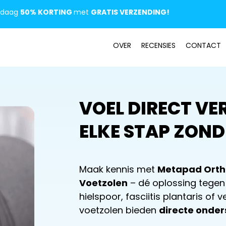
daag
50% KORTING
met
GRATIS VERZENDING
!
OVER
RECENSIES
CONT
ACT
VOEL DIRECT VE
ELKE STAP ZOND
Maak kennis met
Metapad Ortho
Voetzolen
– dé oplossing tegen 
hielspoor, fasciitis plantaris of
voetzolen bieden
directe onder