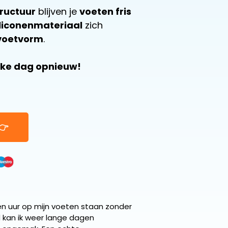
ructuur
blijven je
voeten fris
iliconenmateriaal
zich
 voetvorm
.
elke dag opnieuw!
👉
en uur op mijn voeten staan zonder
d kan ik weer lange dagen