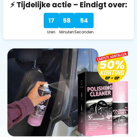
⚡ Tijdelijke actie – Eindigt over:
17
58
53
Uren
Minuten
Seconden