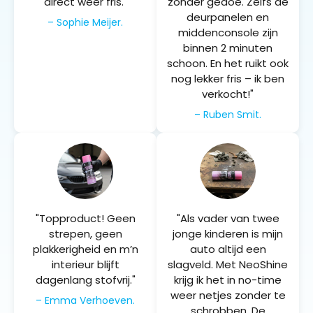
direct weer fris."
zonder gedoe. Zelfs de
deurpanelen en
– Sophie Meijer.
middenconsole zijn
binnen 2 minuten
schoon. En het ruikt ook
nog lekker fris – ik ben
verkocht!"
– Ruben Smit.
"Topproduct! Geen
"Als vader van twee
strepen, geen
jonge kinderen is mijn
plakkerigheid en m’n
auto altijd een
interieur blijft
slagveld. Met NeoShine
dagenlang stofvrij."
krijg ik het in no-time
weer netjes zonder te
– Emma Verhoeven.
schrobben. De