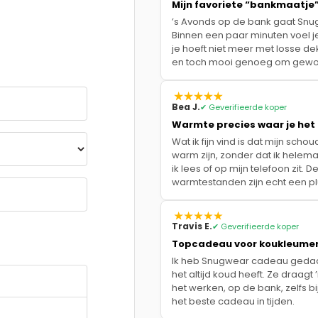
Mijn favoriete “bankmaatje
’s Avonds op de bank gaat Sn
Binnen een paar minuten voel j
je hoeft niet meer met losse de
en toch mooi genoeg om gewoon
Bea J.
✔ Geverifieerde koper
Warmte precies waar je het
Wat ik fijn vind is dat mijn scho
warm zijn, zonder dat ik helemaa
ik lees of op mijn telefoon zit. 
warmtestanden zijn echt een pl
Travis E.
✔ Geverifieerde koper
Topcadeau voor koukleume
Ik heb Snugwear cadeau gedaan
het altijd koud heeft. Ze draagt 
het werken, op de bank, zelfs bi
het beste cadeau in tijden.