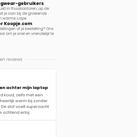
ugwear-gebruikers
kt in thuiskantoren, op de
t je aan bij de groeiende
hun warme cape.
or Koopje.com
llingen of je bestelling? Ons
 om je snel en vriendelijk te
ren reviews
men achter mijn laptop
ijd koud, zelfs met een
r heerlijk warm bij zonder
 De stof voelt superzacht
e ochtend erbij.