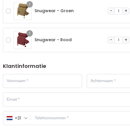
1
Snugwear - Groen
1
Snugwear - Rood
Klantinformatie
+31