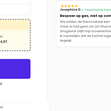
Josephine D.
✔ Geverifieerde kope
Bespaar op gas, niet op com
We wilden de thermostaat een g
maar ik had geen zin om thuis te 
Snugwear blijft mijn bovenlic
ik nauwelijks dat de kachel lager
en
tegelijk.
4,97.
d.
ct