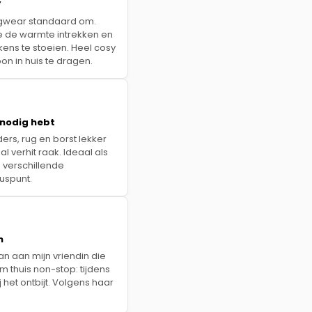
”
ugwear standaard om.
e de warmte intrekken en
kens te stoeien. Heel cosy
 in huis te dragen.
 nodig hebt
uders, rug en borst lekker
l verhit raak. Ideaal als
De verschillende
uspunt.
n
 aan mijn vriendin die
’m thuis non-stop: tijdens
j het ontbijt. Volgens haar