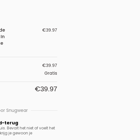
de
€
39.97
 In
ke
€
39.97
Gratis
€
39.97
oor Snugwear
d-terug
. Bevalt het niet of voelt het
rijg je gewoon je