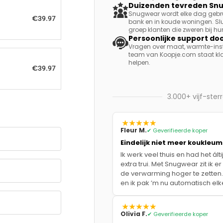
Duizenden tevreden Sn
Snugwear wordt elke dag gebrui
€
39.97
bank en in koude woningen. Slui
groep klanten die zweren bij 
Persoonlijke support do
Vragen over maat, warmte-inste
team van Koopje.com staat klaar
helpen.
€
39.97
3.000+ vijf-ster
Fleur M.
✔ Geverifieerde koper
Eindelijk niet meer koukleu
Ik werk veel thuis en had het ált
extra trui. Met Snugwear zit ik e
de verwarming hoger te zetten.
en ik pak ’m nu automatisch elk
Olivia F.
✔ Geverifieerde koper