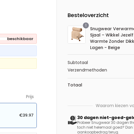
Besteloverzicht
1
Snugwear Verwarm
Sjaal – Wikkel Jezelf
beschikbaar
Warmte Zonder Dik
Lagen - Beige
Subtotaal
Verzendmethoden
Totaal
Prijs
Waarom kiezen v
€
39.97
30 dagen niet-goed-gel
Probeer Snugwear 30 dagen thuis
toch niet helemaal goed? Dan k
aankoopbedrag terug.