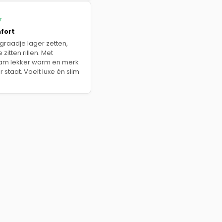
r
fort
raadje lager zetten,
zitten rillen. Met
haam lekker warm en merk
 staat. Voelt luxe én slim