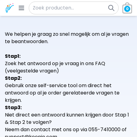
Ga naar de inhoud
0
Zoeken naar:
We helpen je graag zo snel mogelijk om al je vragen
te beantwoorden.
Stap1:
Zoek het antwoord op je vraag in ons
FAQ
(veelgestelde vragen)
Stap2:
Gebruik onze
self-service tool
om direct het
antwoord op al je order gerelateerde vragen te
krijgen.
Stap3:
Niet direct een antwoord kunnen krijgen door Stap 1
& Stap 2 te volgen?
Neem dan contact met ons op via 055-7410000 of
support@koopje.com