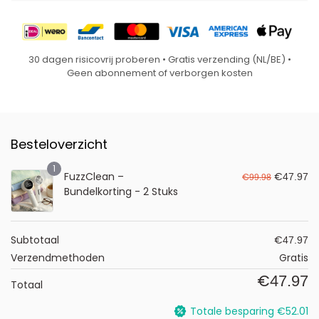
30 dagen risicovrij proberen • Gratis verzending (NL/BE) •
Geen abonnement of verborgen kosten
Besteloverzicht
1
FuzzClean –
€
€
47.97
99.98
Bundelkorting - 2 Stuks
Subtotaal
€
47.97
Verzendmethoden
Gratis
€
47.97
Totaal
Totale besparing
€
52.01