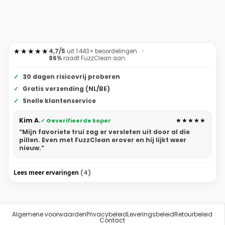
★★★★★
4,7/5
uit
1.443+
beoordelingen
•
96%
raadt FuzzClean aan
30 dagen risicovrij proberen
Gratis verzending (NL/BE)
Snelle klantenservice
Kim A.
★★★★★
✓ Geverifieerde koper
“Mijn favoriete trui zag er versleten uit door al die
pillen. Even met FuzzClean erover en hij lijkt weer
nieuw.”
Lees meer ervaringen
(4)
Algemene voorwaarden
Privacybeleid
Leveringsbeleid
Retourbeleid
Contact