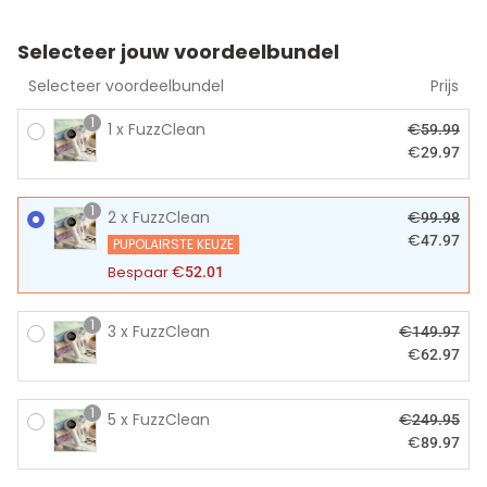
Selecteer jouw voordeelbundel
Selecteer voordeelbundel
Prijs
1
1 x FuzzClean
€
59.99
€
29.97
1
2 x FuzzClean
€
99.98
€
47.97
PUPOLAIRSTE KEUZE
€
Bespaar
52.01
1
3 x FuzzClean
€
149.97
€
62.97
1
5 x FuzzClean
€
249.95
€
89.97