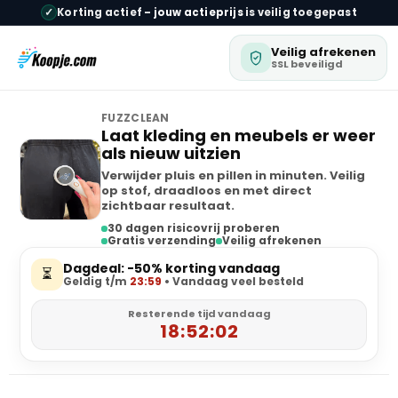
✓
Korting actief –
jouw actieprijs
is veilig toegepast
Veilig afrekenen
SSL beveiligd
FUZZCLEAN
Laat kleding en meubels er weer
als nieuw uitzien
Verwijder pluis en pillen in minuten. Veilig
op stof, draadloos en met direct
zichtbaar resultaat.
30 dagen risicovrij proberen
Gratis verzending
Veilig afrekenen
Dagdeal: -50% korting vandaag
⏳
Geldig t/m
23:59
• Vandaag veel besteld
Resterende tijd vandaag
18:52:01