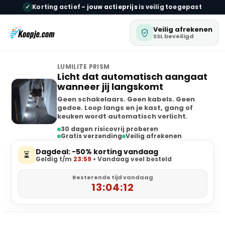
✓
Korting actief –
jouw actieprijs
is veilig toegepast
Veilig afrekenen
SSL beveiligd
LUMILITE PRISM
Licht dat automatisch aangaat
wanneer jij langskomt
Geen schakelaars. Geen kabels. Geen
gedoe. Loop langs en je kast, gang of
keuken wordt automatisch verlicht.
30 dagen risicovrij proberen
Gratis verzending
Veilig afrekenen
Dagdeal: -50% korting vandaag
⏳
Geldig t/m
23:59
• Vandaag veel besteld
Resterende tijd vandaag
13:04:12