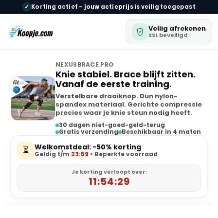
✓
Korting actief –
jouw actieprijs
is veilig toegepast
Veilig afrekenen
SSL beveiligd
NEXUSBRACE PRO
Knie stabiel. Brace blijft zitten.
Vanaf de eerste training.
Verstelbare draaiknop. Dun nylon-
spandex materiaal. Gerichte compressie
precies waar je knie steun nodig heeft.
30 dagen niet-goed-geld-terug
Gratis verzending
Beschikbaar in 4 maten
Welkomstdeal: -50% korting
⏳
Geldig t/m
23:59
• Beperkte voorraad
Je korting verloopt over:
11:54:29