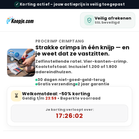
✓
Korting actief –
jouw actieprijs
is veilig toegepast
Veilig afrekenen
SSL beveiligd
PROCRIMP CRIMPTANG
Strakke crimps in één knijp — en
je weet dat ze vastzitten.
Zelfinstellende ratel. Vier-kanten-crimp.
Koolstofstaal. Inclusief 1.200 of 1.800
adereindhulzen.
30 dagen niet-goed-geld-terug
Gratis verzending
2 jaar garantie
Welkomstdeal: -50% korting
⏳
Geldig t/m
23:59
• Beperkte voorraad
Je korting verloopt over:
17:26:01