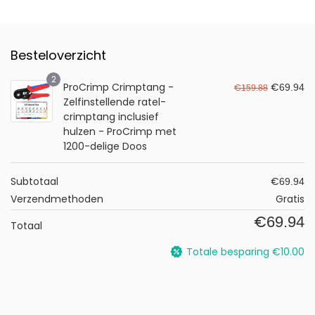
Besteloverzicht
2
ProCrimp Crimptang -
€
€
69.94
159.88
Zelfinstellende ratel-
crimptang inclusief
hulzen - ProCrimp met
1200-delige Doos
Subtotaal
€
69.94
Verzendmethoden
Gratis
€
69.94
Totaal
Totale besparing
€
10.00