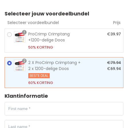
Selecteer jouw voordeelbundel
Selecteer voordeelbundel
Prijs
1
ProCrimp Crimptang
€
39.97
+1200-delige Doos
50% KORTING
2
2 X ProCrimp Crimptang +
€
79.94
2 x 1200-delige Doos
€
69.94
BESTE DEAL
60% KORTING
Klantinformatie