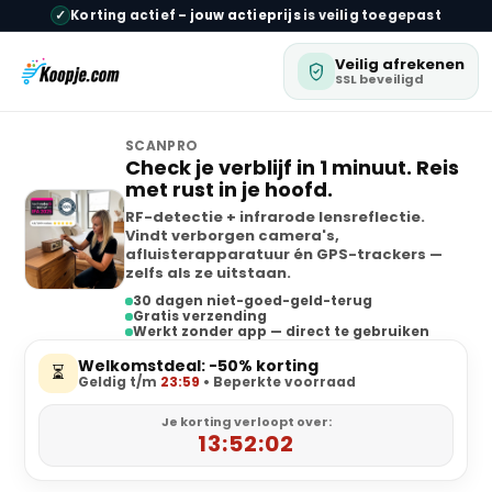
✓
Korting actief –
jouw actieprijs
is veilig toegepast
Veilig afrekenen
SSL beveiligd
SCANPRO
Check je verblijf in 1 minuut. Reis
met rust in je hoofd.
RF-detectie + infrarode lensreflectie.
Vindt verborgen camera's,
afluisterapparatuur én GPS-trackers —
zelfs als ze uitstaan.
30 dagen niet-goed-geld-terug
Gratis verzending
Werkt zonder app — direct te gebruiken
Welkomstdeal: -50% korting
⏳
Geldig t/m
23:59
• Beperkte voorraad
Je korting verloopt over:
13:52:02