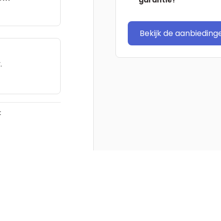
Bekijk de aanbieding
.
t