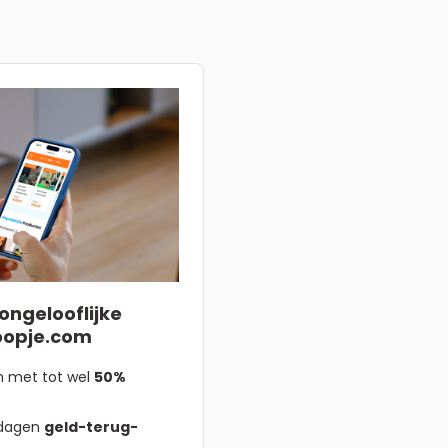
ongelooflijke
oopje.com
n met tot wel
50%
 dagen
geld-terug-