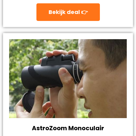
Bekijk deal 👉
AstroZoom Monoculair