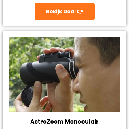
Bekijk deal 👉
AstroZoom Monoculair