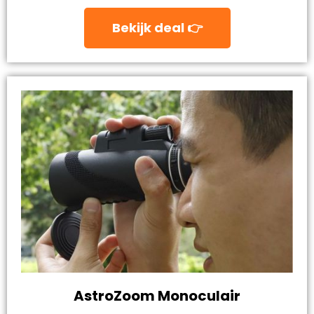
Bekijk deal 👉
AstroZoom Monoculair