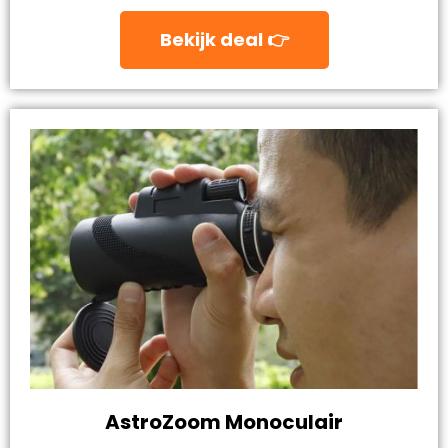
Bekijk deal 👉
AstroZoom Monoculair