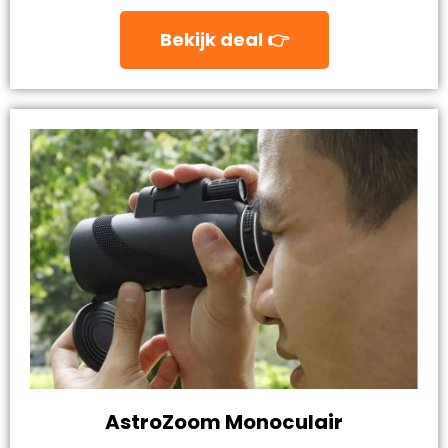
Bekijk deal 👉
AstroZoom Monoculair