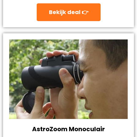
Bekijk deal 👉
AstroZoom Monoculair