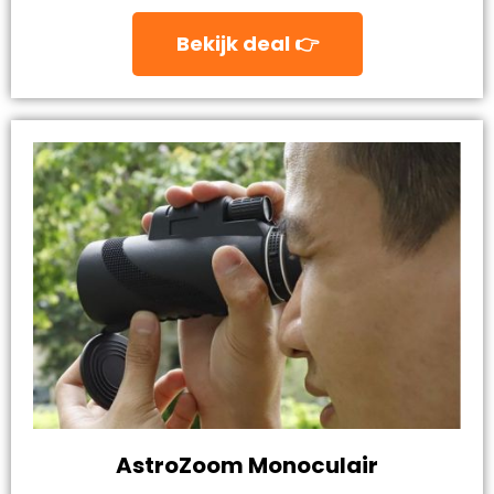
Bekijk deal 👉
AstroZoom Monoculair