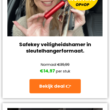
Safekey veiligheidshamer in
sleutelhangerformaat.
Normaal
€39,99
€14,97
per stuk
Bekijk deal 👉