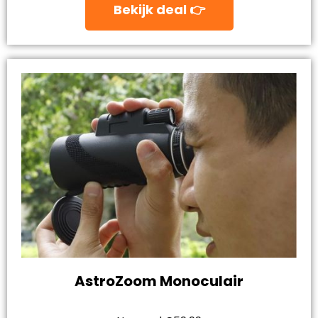
Bekijk deal 👉
AstroZoom Monoculair