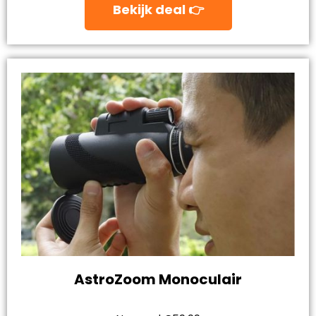
Bekijk deal 👉
AstroZoom Monoculair