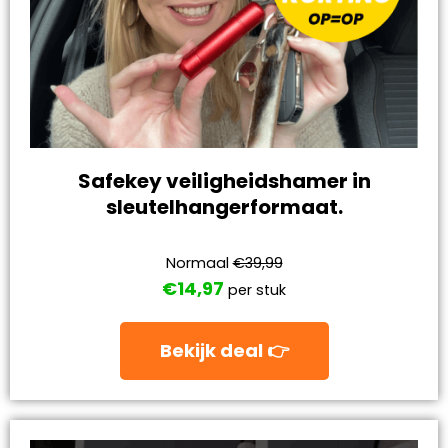
Safekey veiligheidshamer in
sleutelhangerformaat.
Normaal
€39,99
€14,97
per stuk
Bekijk deal 👉