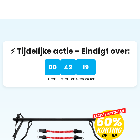
⚡ Tijdelijke actie – Eindigt over:
00
42
18
Uren
Minuten
Seconden