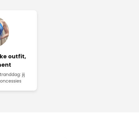
ke outfit,
ment
tranddag: jij
concessies