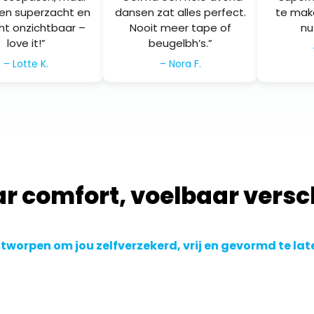
len superzacht en
dansen zat alles perfect.
te make
cht onzichtbaar –
Nooit meer tape of
nu
love it!”
beugelbh’s.”
– Lotte K.
– Nora F.
r comfort, voelbaar versc
ontworpen om jou zelfverzekerd, vrij en gevormd te la