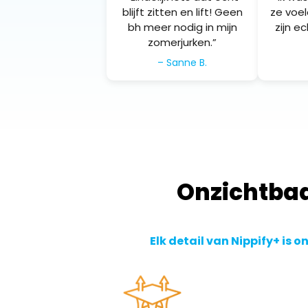
blijft zitten en lift! Geen
ze voe
bh meer nodig in mijn
zijn e
zomerjurken.”
– Sanne B.
Onzichtbaa
Elk detail van Nippify+ is 