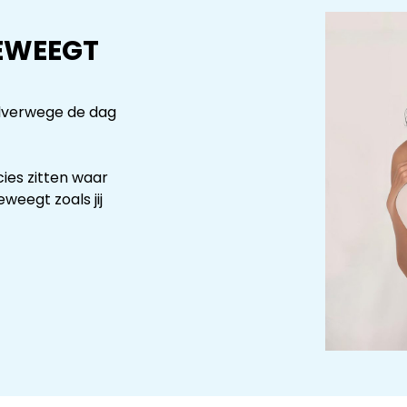
BEWEEGT
halverwege de dag
cies zitten waar
weegt zoals jij