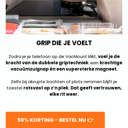
GRIP DIE JE VOELT
Zodra je je telefoon op de VacMount klikt,
voel je de
kracht van de dubbele griptechniek
: een
krachtige
vacuümzuignap én een supersterke magneet.
Zelfs bij abrupte bochten of plots remmen blijft je
toestel
rotsvast op z’n plek.
Dat geeft vertrouwen,
elke rit weer.
50% KORTING - BESTEL NU 👉