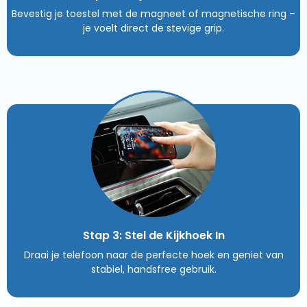
Bevestig je toestel met de magneet of magnetische ring –
je voelt direct de stevige grip.
Stap 3: Stel de Kijkhoek In
Draai je telefoon naar de perfecte hoek en geniet van
stabiel, handsfree gebruik.