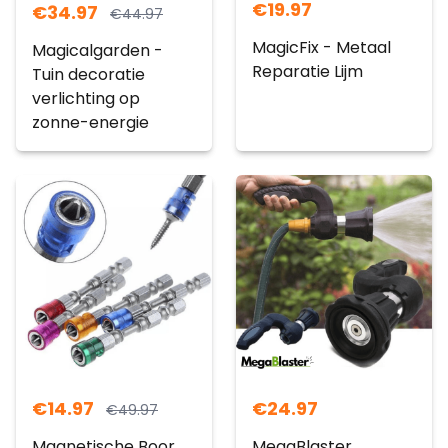
€
19.97
€
34.97
€
44.97
MagicFix - Metaal
Magicalgarden -
Reparatie Lijm
Tuin decoratie
verlichting op
zonne-energie
€
14.97
€
24.97
€
49.97
Magnetische Boor
MegaBlaster