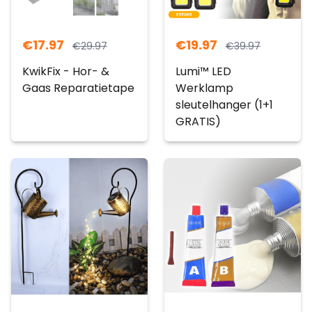
€
17.97
€
19.97
€
29.97
€
39.97
KwikFix - Hor- &
Lumi™ LED
Gaas Reparatietape
Werklamp
sleutelhanger (1+1
GRATIS)