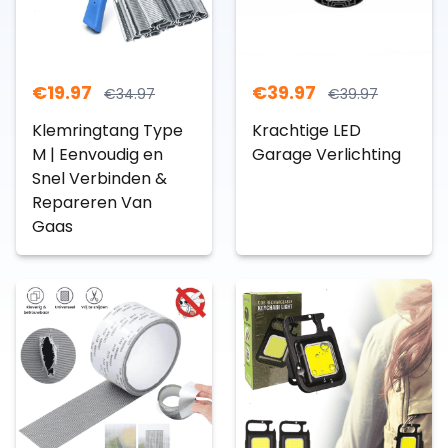
€
19.97
€
39.97
€
34.97
€
39.97
Klemringtang Type
Krachtige LED
M | Eenvoudig en
Garage Verlichting
Snel Verbinden &
Repareren Van
Gaas