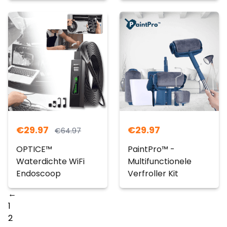
€
29.97
€
29.97
€
64.97
OPTICE™
PaintPro™ -
Waterdichte WiFi
Multifunctionele
Endoscoop
Verfroller Kit
←
1
2