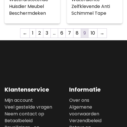
Huisdier Meubel
Zelfklevende Anti
Beschermdeken
Schimmel Tape
←
1
2
3
…
6
7
8
9
10
→
Klantenservice
Informatie
Mijn account
Over ons
Veel gestelde vragen
Algemene
Neem contact op
voorwaarden
Betaalbeleid
Verzendbeleid