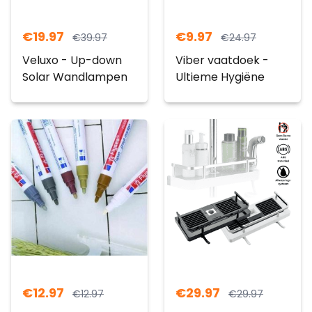
€
19.97
€
9.97
€
39.97
€
24.97
Veluxo - Up-down
Viber vaatdoek -
Solar Wandlampen
Ultieme Hygiëne
€
12.97
€
29.97
€
12.97
€
29.97