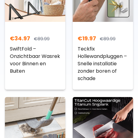
€
34.97
€
19.97
€
89.99
€
89.99
SwiftFold –
Teckfix
Onzichtbaar Wasrek
Hollewandpluggen –
voor Binnen en
Snelle installatie
Buiten
zonder boren of
schade