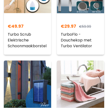
€
49.97
€
29.97
€
59.99
Turbo Scrub
TurboFlo -
Elektrische
Douchekop met
Schoonmaakborstel
Turbo Ventilator