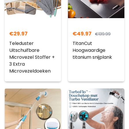
€
29.97
€
49.97
€
139.99
Teleduster
TitanCut
Uitschuifbare
Hoogwaardige
Microvezel Stoffer +
titanium snijplank
3 Extra
Microvezeldoeken