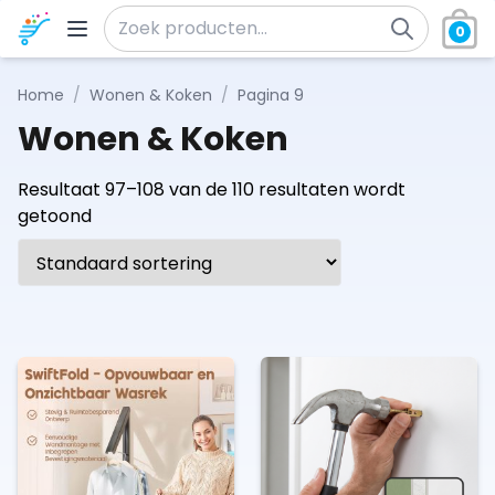
Ga naar de inhoud
0
Zoeken naar:
Home
/
Wonen & Koken
/
Pagina 9
Wonen & Koken
Resultaat 97–108 van de 110 resultaten wordt
getoond