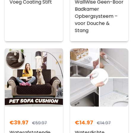
Voeg Coating Stift
WallWise Geen-Boor
Badkamer
Opbergsysteem –
voor Douche &
Stang
€
39.97
€
14.97
€
59.97
€
14.97
Waterafstotende
Waterdichte