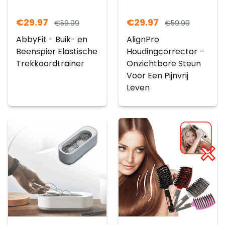
€
29.97
€
29.97
€
59.99
€
59.99
AbbyFit - Buik- en
AlignPro
Beenspier Elastische
Houdingcorrector –
Trekkoordtrainer
Onzichtbare Steun
Voor Een Pijnvrij
Leven