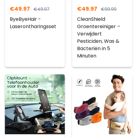
€
49.97
€
49.97
€
49.97
€
99.99
ByeByeHair -
CleanShield
Laserontharingsset
Groentereiniger –
Verwijdert
Pesticiden, Was &
Bacteriën in 5
Minuten