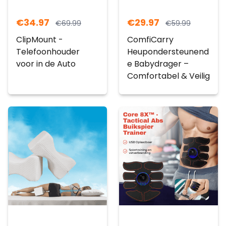
€
34.97
€
29.97
€
69.99
€
59.99
ClipMount -
ComfiCarry
Telefoonhouder
Heupondersteunend
voor in de Auto
e Babydrager –
Comfortabel & Veilig