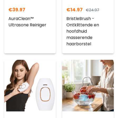
€
39.97
€
14.97
€
24.97
AuraClean™
BristleBrush -
Ultrasone Reiniger
Ontklittende en
hoofdhuid
masserende
haarborstel