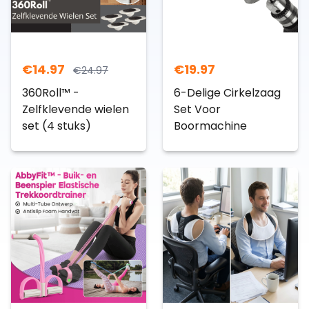
€
14.97
€
19.97
€
24.97
360Roll™ -
6-Delige Cirkelzaag
Zelfklevende wielen
Set Voor
set (4 stuks)
Boormachine