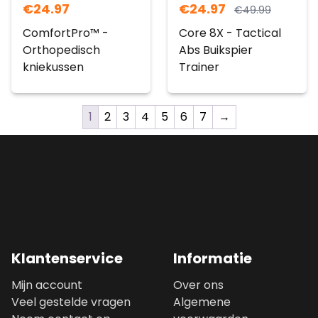
€
24.97
€
24.97
€
49.99
ComfortPro™ -
Core 8X - Tactical
Orthopedisch
Abs Buikspier
kniekussen
Trainer
1
2
3
4
5
6
7
→
Klantenservice
Informatie
Mijn account
Over ons
Veel gestelde vragen
Algemene