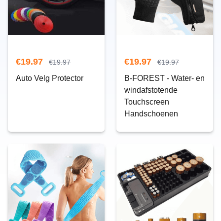
€
19.97
€
19.97
€
19.97
€
19.97
Auto Velg Protector
B-FOREST - Water- en
windafstotende
Touchscreen
Handschoenen