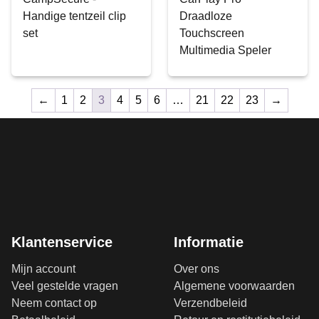
Handige tentzeil clip
Draadloze
set
Touchscreen
Multimedia Speler
←
1
2
3
4
5
6
…
21
22
23
→
Klantenservice
Informatie
Mijn account
Over ons
Veel gestelde vragen
Algemene voorwaarden
Neem contact op
Verzendbeleid