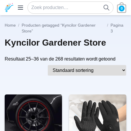
Ga naar de inhoud
0
Zoeken naar:
Home
/
Producten getagged “Kyncilor Gardener
/
Pagina
Store”
3
Kyncilor Gardener Store
Resultaat 25–36 van de 268 resultaten wordt getoond