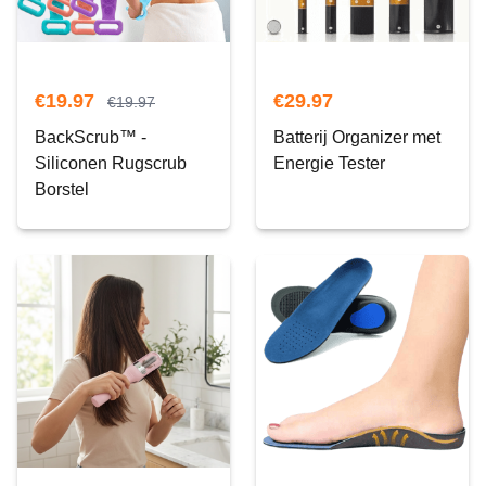
€
19.97
€
29.97
€
19.97
BackScrub™ -
Batterij Organizer met
Siliconen Rugscrub
Energie Tester
Borstel