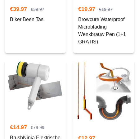
€
39.97
€
19.97
€
39.97
€
19.97
Biker Been Tas
Browcure Waterproof
Microblading
Wenkbrauw Pen (1+1
GRATIS)
€
14.97
€
79.99
€
12.97
BrushNinja Elektrische