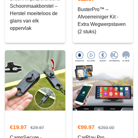
Schoonmaakborstel –
BusterPro™ –
Herstel moeiteloos de
Afvoerreiniger Kit -
glans van elk
Extra Wegwerpstaven
oppervlak
(2 stuks)
€
19.97
€
99.97
€
29.97
€
250.00
CampSecure -
CarPlay Pro