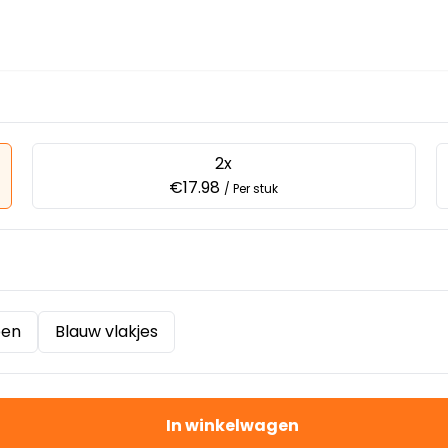
2x
€17.98
/ Per stuk
pen
Blauw vlakjes
In winkelwagen