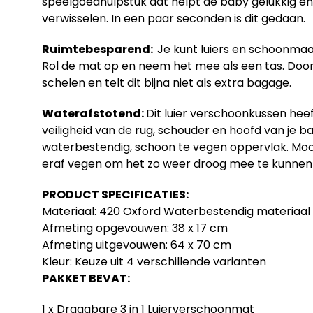
speelgoedhulpstuk dat helpt de baby gelukkig en bez
verwisselen. In een paar seconden is dit gedaan.
Ruimtebesparend:
Je kunt luiers en schoonma
Rol de mat op en neem het mee als een tas. Door d
schelen en telt dit bijna niet als extra bagage.
Waterafstotend:
Dit luier verschoonkussen hee
veiligheid van de rug, schouder en hoofd van je 
waterbestendig, schoon te vegen oppervlak. Moch
eraf vegen om het zo weer droog mee te kunne
PRODUCT SPECIFICATIES:
Materiaal: 420 Oxford Waterbestendig materiaal
Afmeting opgevouwen: 38 x 17 cm
Afmeting uitgevouwen: 64 x 70 cm
Kleur: Keuze uit 4 verschillende varianten
PAKKET BEVAT:
1 x Draagbare 3 in 1 Luierverschoonmat