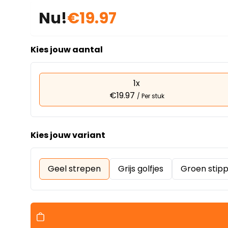
Nu!
€19.97
Kies jouw aantal
1x
€19.97
/ Per stuk
Kies jouw variant
Geel strepen
Grijs golfjes
Groen stip