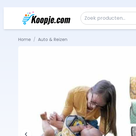
Ga naar de inhoud
Zoeken naar:
Home
/
Auto & Reizen