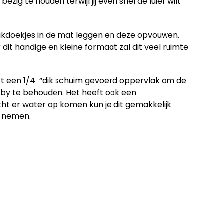
ig te houden terwijl jij even snel de luier wilt
akdoekjes in de mat leggen en deze opvouwen.
it handige en kleine formaat zal dit veel ruimte
ft een 1/4 “dik schuim gevoerd oppervlak om de
baby te behouden. Het heeft ook een
t er water op komen kun je dit gemakkelijk
n nemen.