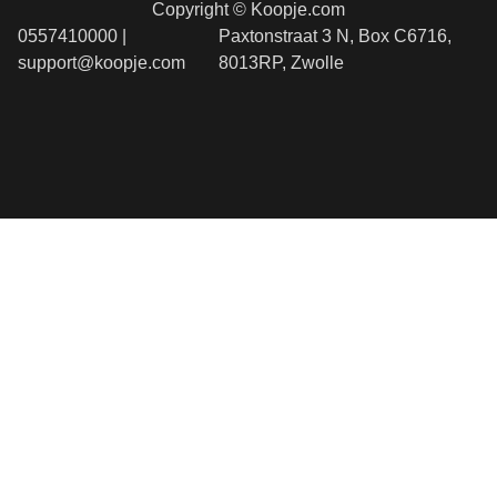
Copyright © Koopje.com
0557410000 |
Paxtonstraat 3 N, Box C6716,
support@koopje.com
8013RP, Zwolle