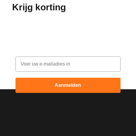
Krijg korting
op je
bestelling!
Abonneer je op onze nieuwsbrief en ontvang
elke maand korting
Email
Aanmelden