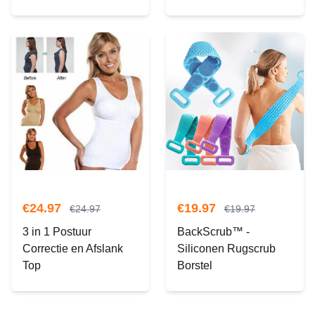
€
24.97
€
19.97
€
24.97
€
19.97
3 in 1 Postuur
BackScrub™ -
Correctie en Afslank
Siliconen Rugscrub
Top
Borstel