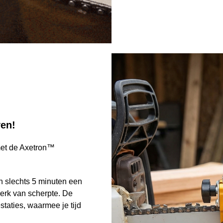
ven!
met de Axetron™
n slechts 5 minuten een
werk van scherpte. De
taties, waarmee je tijd