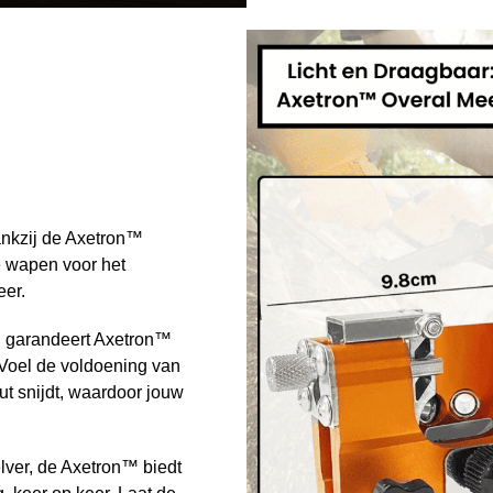
ankzij de Axetron™
e wapen voor het
eer.
, garandeert Axetron™
. Voel de voldoening van
ut snijdt, waardoor jouw
elver, de Axetron™ biedt