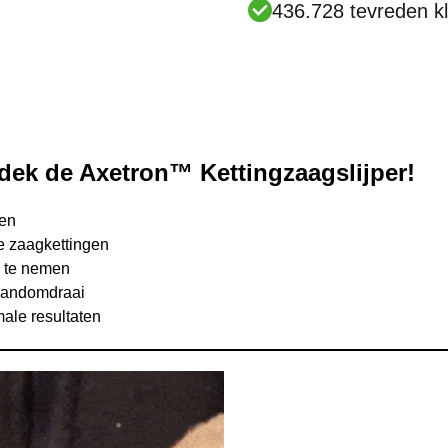
436.728 tevreden kl
dek de Axetron™ Kettingzaagslijper!
ten
e zaagkettingen
e te nemen
 handomdraai
ale resultaten