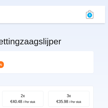
0
ttingzaagslijper
0%
2x
3x
€40.48
€35.98
/ Per stuk
/ Per stuk