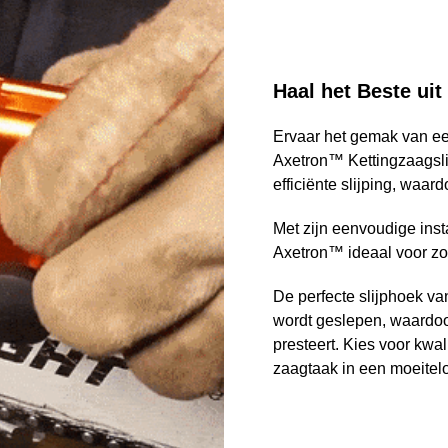
Haal het Beste ui
Ervaar het gemak van ee
Axetron™ Kettingzaagslij
efficiënte slijping, waar
Met zijn eenvoudige insta
Axetron™ ideaal voor zow
De perfecte slijphoek va
wordt geslepen, waardoo
presteert. Kies voor kwal
zaagtaak in een moeitel