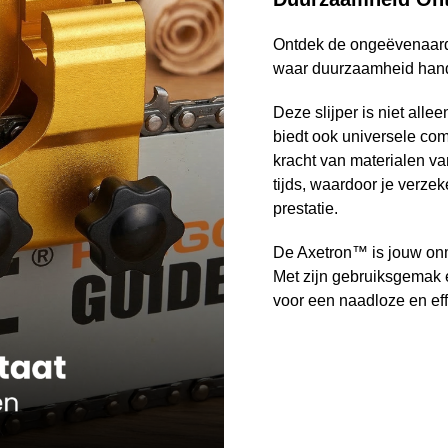
Ontdek de ongeëvenaarde
waar duurzaamheid hand 
Deze slijper is niet all
biedt ook universele comp
kracht van materialen va
tijds, waardoor je verze
prestatie.
De Axetron™ is jouw onmi
Met zijn gebruiksgemak 
voor een naadloze en effe