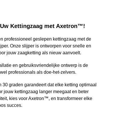
t Uw Kettingzaag met Axetron™!
n professioneel geslepen kettingzaag met de
per. Onze slijper is ontworpen voor snelle en
door jouw zaagketting als nieuw aanvoelt.
llatie en gebruiksvriendelijke ontwerp is de
el professionals als doe-het-zelvers.
n 30 graden garandeert dat elke ketting optimaal
r jouw kettingzaag langer meegaat en beter
iteit, kies voor Axetron™, en transformeer elke
oos succes.