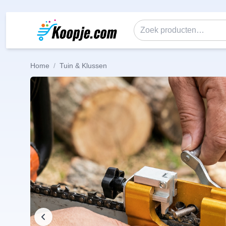
Ga naar de inhoud
Zoeken naar:
Home
/
Tuin & Klussen