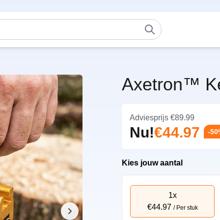
Axetron™ Ke
Adviesprijs
€89.99
Nu!
€44.97
-5
Kies jouw aantal
1x
€44.97
/ Per stuk