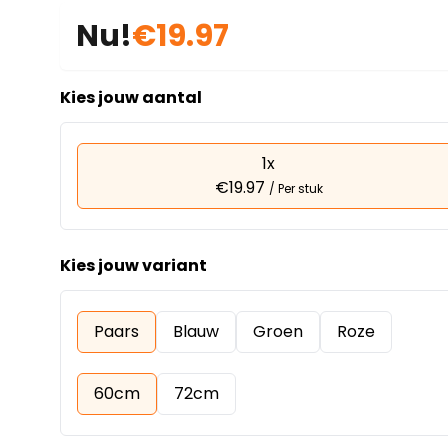
Nu!
€19.97
Kies jouw aantal
1x
€19.97
/ Per stuk
Kies jouw variant
Paars
Blauw
Groen
Roze
60cm
72cm