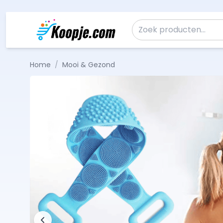
Ga naar de inhoud
Zoeken naar:
Home
/
Mooi & Gezond