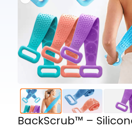
BackScrub™ – Silicon