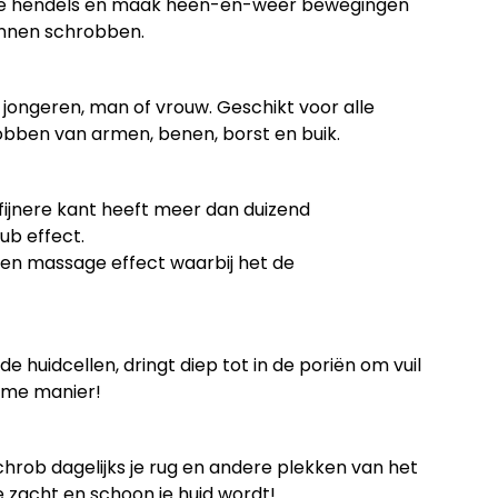
de hendels en maak heen-en-weer bewegingen
unnen schrobben.
jongeren, man of vrouw. Geschikt voor alle
obben van armen, benen, borst en buik.
fijnere kant heeft meer dan duizend
ub effect.
nen massage effect waarbij het de
 huidcellen, dringt diep tot in de poriën om vuil
name manier!
chrob dagelijks je rug en andere plekken van het
 zacht en schoon je huid wordt!