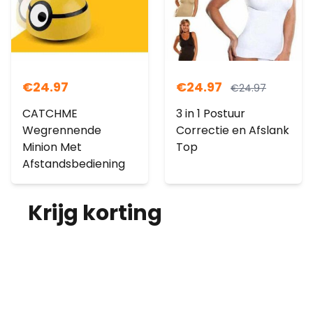
€
24.97
€
24.97
€
24.97
CATCHME
3 in 1 Postuur
Wegrennende
Correctie en Afslank
Minion Met
Top
Afstandsbediening
Krijg korting
op je
bestelling!
Abonneer je op onze nieuwsbrief en
ontvang elke maand korting