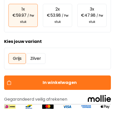
1x
2x
3x
€59.97
€53.98
€47.98
/ Per
/ Per
/ Per
stuk
stuk
stuk
Kies jouw variant
Grijs
Zilver
In winkelwagen
Gegarandeerd veilig afrekenen