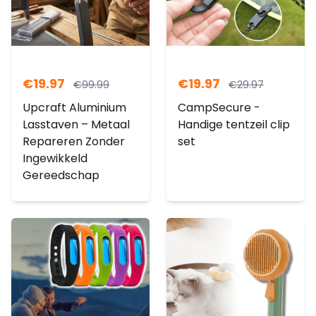
€
19.97
€
19.97
€
99.99
€
29.97
Upcraft Aluminium
CampSecure -
Lasstaven – Metaal
Handige tentzeil clip
Repareren Zonder
set
Ingewikkeld
Gereedschap