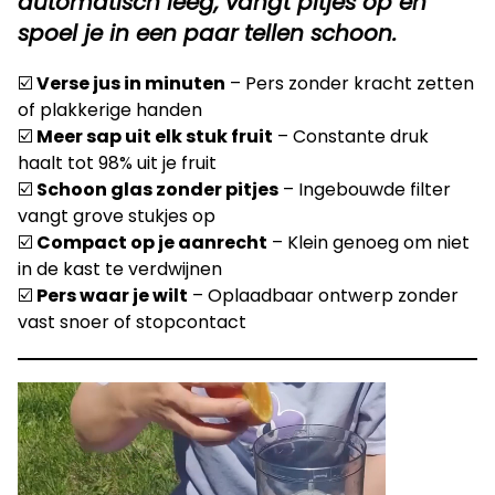
automatisch leeg, vangt pitjes op en
spoel je in een paar tellen schoon.
☑️
Verse jus in minuten
– Pers zonder kracht zetten
of plakkerige handen
☑️
Meer sap uit elk stuk fruit
– Constante druk
haalt tot 98% uit je fruit
☑️
Schoon glas zonder pitjes
– Ingebouwde filter
vangt grove stukjes op
☑️
Compact op je aanrecht
– Klein genoeg om niet
in de kast te verdwijnen
☑️
Pers waar je wilt
– Oplaadbaar ontwerp zonder
vast snoer of stopcontact