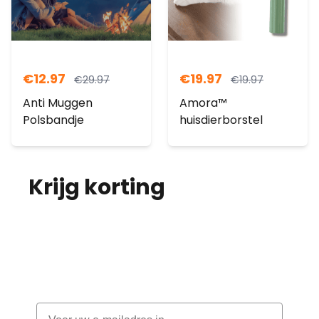
€
12.97
€
19.97
€
29.97
€
19.97
Anti Muggen
Amora™
Polsbandje
huisdierborstel
Krijg korting
op je
bestelling!
Abonneer je op onze nieuwsbrief en
ontvang elke maand korting
Email